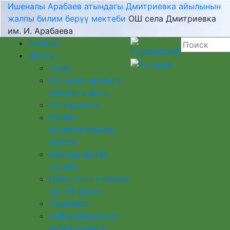
Ишеналы Арабаев атындагы Дмитриевка айылынын
жалпы билим берүү мектеби
ОШ села Дмитриевка
им. И. Арабаева
Меню
Школа
О нас
История школы в
цифрах и фото
Сотрудники
Учебно-
воспитательная
работа
Методическая
служба
Известные ученики
нашей школы
Гордимся
Информационно-
библиотечная