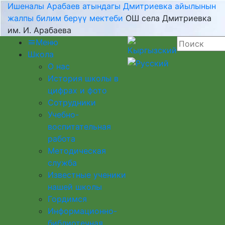
Ишеналы Арабаев атындагы Дмитриевка айылынын
жалпы билим берүү мектеби
ОШ села Дмитриевка
им. И. Арабаева
Меню
Школа
О нас
История школы в
цифрах и фото
Сотрудники
Учебно-
воспитательная
работа
Методическая
служба
Известные ученики
нашей школы
Гордимся
Информационно-
библиотечная