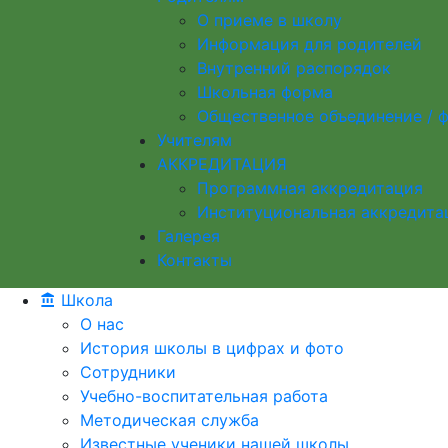
О приеме в школу
Информация для родителей
Внутренний распорядок
Школьная форма
Общественное объединение / 
Учителям
АККРЕДИТАЦИЯ
Программная аккредитация
Институциональная аккредита
Галерея
Контакты
Школа
О нас
История школы в цифрах и фото
Сотрудники
Учебно-воспитательная работа
Методическая служба
Известные ученики нашей школы