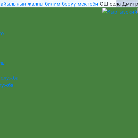
 айылынын жалпы билим берүү мектеби
ОШ села Дмитр
то
лы
 служба
лужба