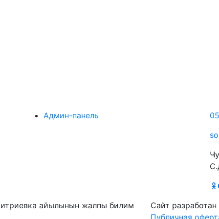
Админ-панель
05
so
Чу
С.
митриевка айылынын жалпы билим
Сайт разработан
Публичная оферт