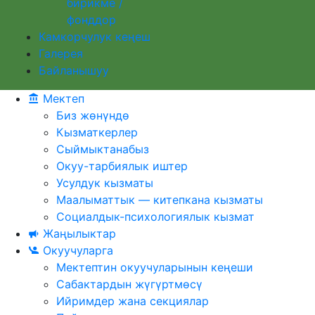
бирикме /
фонддор
Камкорчулук кеңеш
Галерея
Байланышуу
Мектеп
Биз жөнүндө
Кызматкерлер
Сыймыктанабыз
Окуу-тарбиялык иштер
Усулдук кызматы
Маалыматтык — китепкана кызматы
Социалдык-психологиялык кызмат
Жаңылыктар
Окуучуларга
Мектептин окуучуларынын кеңеши
Сабактардын жүгүртмѳсү
Ийримдер жана секциялар