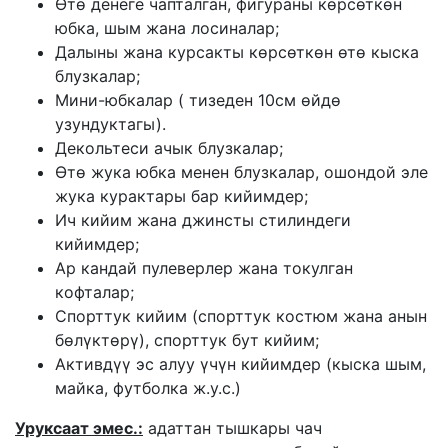
Ѳтѳ денеге чапталган, фигураны кѳрсѳткѳн
юбка, шым жана лосиналар;
Далыны жана курсакты кѳрсѳткѳн ѳтѳ кыска
блузкалар;
Мини-юбкалар ( тизеден 10см ѳйдѳ
узундуктагы).
Декольтеси ачык блузкалар;
Ѳтѳ жука юбка менен блузкалар, ошондой эле
жука курактары бар кийимдер;
Ич кийим жана джинсты стилиндеги
кийимдер;
Ар кандай пулеверлер жана токулган
кофталар;
Спорттук кийим (спорттук костюм жана анын
бѳлүктѳрү), спорттук бут кийим;
Активдүү эс алуу үчүн кийимдер (кыска шым,
майка, футболка ж.у.с.)
Уруксаат эмес.:
адаттан тышкары чач