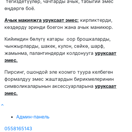
тегиздетүүлѳр, чачтарды ачык, табыгий эмес
ѳңдѳргѳ боё.
Ачык макияжга уруксаат эмес:
кирпиктерди,
кѳздѳрдү эринди боегон жана ачык маникюр.
Кийимдин бѳлүгү катары оор брошкаларды,
чынжырларды, шакек, кулон, сѳйкѳ, шарф,
жамынма, палантиндерди колдонууга
уруксаат
эмес.
Пирсинг, ошондой эле коомго туура келбеген
формалдуу эмес жаштардын бирикмелеринин
символикаларынын аксессуарларына
уруксаат
эмес.
Админ-панель
0558165143