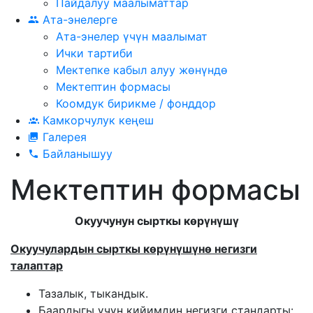
Пайдалуу маалыматтар
Ата-энелерге
Ата-энелер үчүн маалымат
Ички тартиби
Мектепке кабыл алуу жөнүндө
Мектептин формасы
Коомдук бирикме / фонддор
Камкорчулук кеңеш
Галерея
Байланышуу
Мектептин формасы
Окуучунун сырткы к
ѳрүнүшү
Окуучулардын сырткы к
ѳрүнүшүнѳ негизги
талаптар
Тазалык, тыкандык.
Баардыгы үчүн кийимдин негизги стандарты: