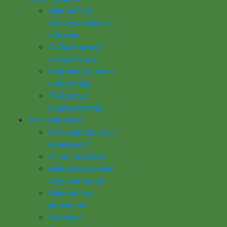
Мектептин
окуучуларынын
кеңеши
Сабактардын
жүгүртмѳсү
Ийримдер жана
секциялар
Пайдалуу
маалыматтар
Ата-энелерге
Ата-энелер үчүн
маалымат
Ички тартиби
Мектепке кабыл
алуу жөнүндө
Мектептин
формасы
Коомдук