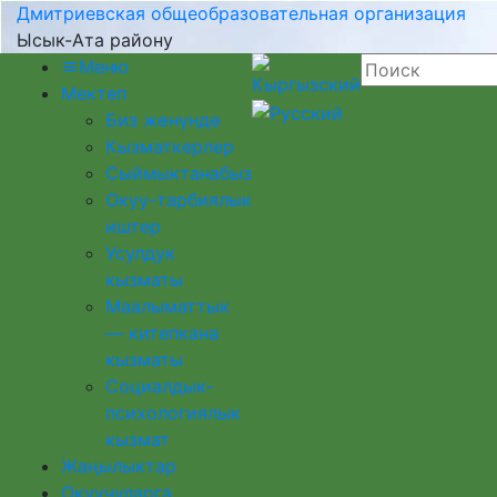
Дмитриевская общеобразовательная организация
Ысык-Ата району
Меню
Мектеп
Биз жөнүндө
Кызматкерлер
Сыймыктанабыз
Окуу-тарбиялык
иштер
Усулдук
кызматы
Маалыматтык
— китепкана
кызматы
Социалдык-
психологиялык
кызмат
Жаңылыктар
Окуучуларга