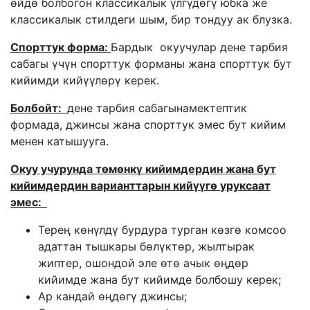
ѳйдѳ болбогон классикалык үлгүдѳгү юбка же
классикалык стилдеги шым, бир тондуу ак блузка.
Спорттук форма:
Бардык окуучулар дене тарбия
сабагы үчүн спорттук форманы жана спорттук бут
кийимди кийүүлѳрү керек.
Болбойт:
дене тарбия сабагынамектептик
формада, джинсы жана спорттук эмес бут кийим
менен катышууга.
Окуу учурунда т
ѳмѳнкү кийимдердин жана бут
кийимдердин варианттарын кийүүгѳ
уруксаат
эмес:
Терең кѳнүлдү бурдура турган кѳзгѳ комсоо
адаттан тышкары бѳлүктѳр, жылтырак
жиптер, ошондой эле ѳтѳ ачык ѳңдѳр
кийимде жана бут кийимде болбошу керек;
Ар кандай ѳңдѳгү джинсы;