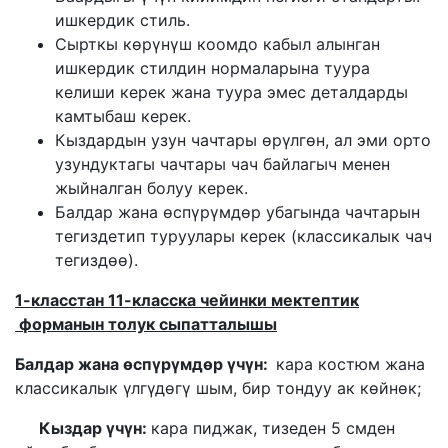
ишкердик стиль.
Сырткы кѳрүнүш коомдо кабыл алынган
ишкердик стилдин нормаларына туура
келиши керек жана туура эмес деталдарды
камтыбаш керек.
Кыздардын узун чачтары ѳрүлгѳн, ал эми орто
узундуктагы чачтары чач байлагыч менен
жыйналган болуу керек.
Балдар жана ѳспүрүмдѳр убагында чачтарын
тегиздетип туруулары керек (классикалык чач
тегиздѳѳ).
1-класстан 11-класска чейинки мектептик
форманын толук сыпатталышы
Балдар жана
ѳспүрүмдѳр
үчүн:
кара костюм жана
классикалык үлгүдѳгү шым, бир тондуу ак кѳйнѳк;
Кыздар үчүн:
кара пиджак, тизеден 5 смден